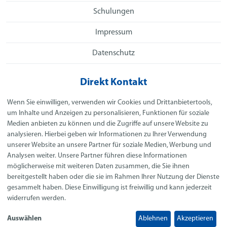
Schulungen
Impressum
Datenschutz
Direkt Kontakt
Spielhoff GmbH
Wenn Sie einwilligen, verwenden wir Cookies und Drittanbietertools,
Clausewitzstr. 99
um Inhalte und Anzeigen zu personalisieren, Funktionen für soziale
42389 Wuppertal
Medien anbieten zu können und die Zugriffe auf unsere Website zu
analysieren. Hierbei geben wir Informationen zu Ihrer Verwendung
Telefon:
+49 202 769680
unserer Website an unsere Partner für soziale Medien, Werbung und
E-Mail:
info@spielhoff.de
Analysen weiter. Unsere Partner führen diese Informationen
möglicherweise mit weiteren Daten zusammen, die Sie ihnen
Social Media
bereitgestellt haben oder die sie im Rahmen Ihrer Nutzung der Dienste
gesammelt haben. Diese Einwilligung ist freiwillig und kann jederzeit
widerrufen werden.
Auswählen
Ablehnen
Akzeptieren
Datenschutzeinstellungen anpassen