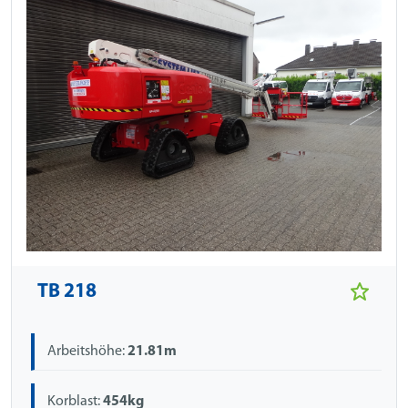
TB 218
Arbeitshöhe:
21.81m
Korblast:
454kg