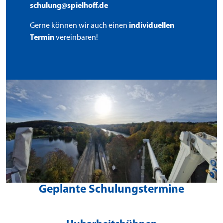
schulung@spielhoff.de
Gerne können wir auch einen
individuellen
Termin
vereinbaren!
Geplante Schulungstermine