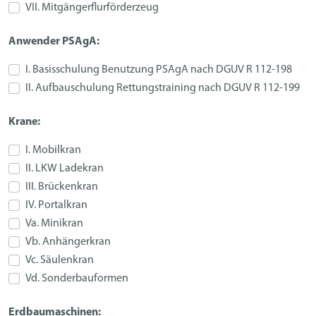
VII. Mitgängerflurförderzeug
Anwender PSAgA:
I. Basisschulung Benutzung PSAgA nach DGUV R 112-198
II. Aufbauschulung Rettungstraining nach DGUV R 112-199
Krane:
I. Mobilkran
II. LKW Ladekran
III. Brückenkran
IV. Portalkran
Va. Minikran
Vb. Anhängerkran
Vc. Säulenkran
Vd. Sonderbauformen
Erdbaumaschinen: